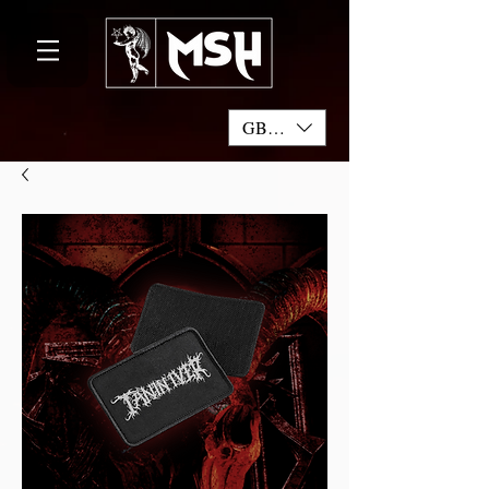
GBP (£)