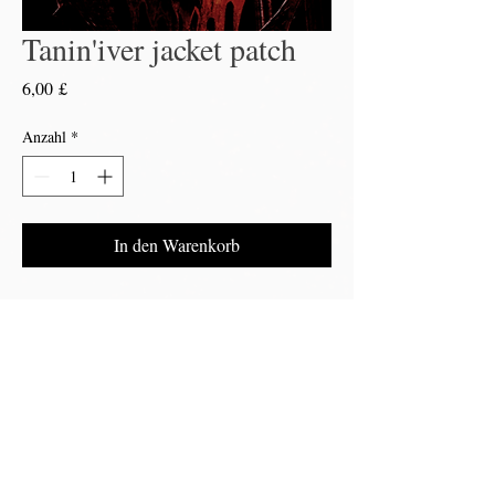
Tanin'iver jacket patch
Preis
6,00 £
Anzahl
*
In den Warenkorb
Printed jacket patch with Tanin'iver logo.
Can be a great edition to any black or death
metal jacket
©2025 MSH Entertainment LTD
Rückerstattungs- und
Versandrichtlinien –